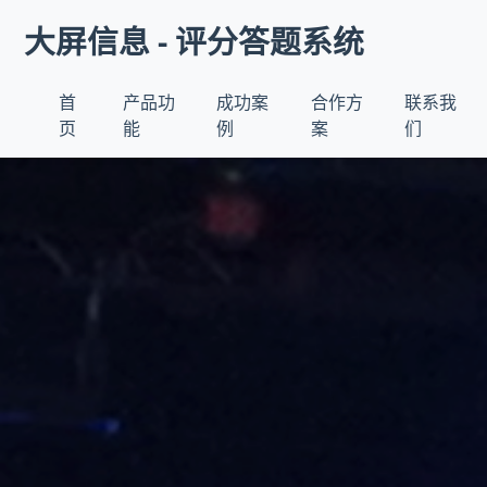
大屏信息 - 评分答题系统
首
产品功
成功案
合作方
联系我
页
能
例
案
们